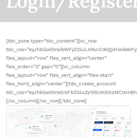
Login/Registe
[tdc_zone type=”tdc_content”][vc_row
tdc_css=”eyJhbGwiOnsibWFyZ2luLXRvcCI6IjQ4IiwibW
flex_layout=”row” flex_vert_align=”center”
flex_order=”2″ gap=”0″][vc_column
flex_layout=”row” flex_vert_align=”flex-start”
flex_horiz_align=”center”][tds_create_account
tdc_css=”eyJhbGwiOnsicGFkZGluZy10b3AiOiIzMCIsIn
[/vc_column][/vc_row][/tdc_zone]