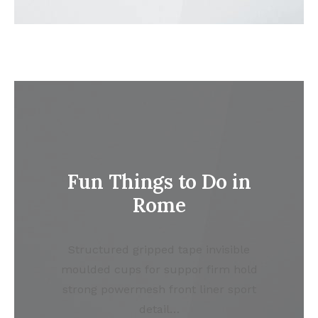
Fun Things to Do in
Rome
Structured gripped tape invisible
moulded cups for suppor firm hold
strong powermesh front liner sport
detail…