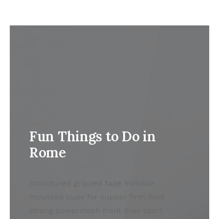
Fun Things to Do in
Rome
Structured gripped tape invisible
moulded cups for suppor firm hold
strong powermesh front liner sport