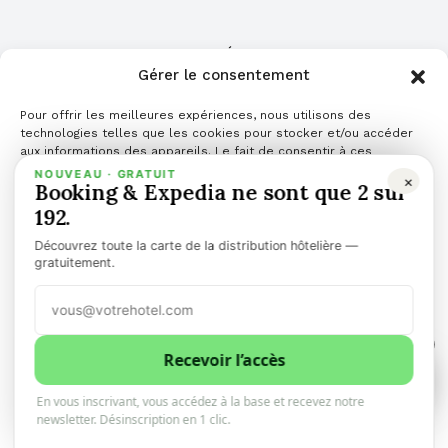
COMMUNIQUÉ DE PRESSE
Gérer le consentement
Cliquez ici pour publier votre communiqué de
Pour offrir les meilleures expériences, nous utilisons des
presse
technologies telles que les cookies pour stocker et/ou accéder
aux informations des appareils. Le fait de consentir à ces
technologies nous permettra de traiter des données telles que le
NOUVEAU · GRATUIT
×
Booking & Expedia ne sont que 2 sur
comportement de navigation ou les ID uniques sur ce site. Le fait
de ne pas consentir ou de retirer son consentement peut avoir un
192.
effet négatif sur certaines caractéristiques et fonctions.
Découvrez toute la carte de la distribution hôtelière —
Gérer les services
gratuitement.
Accepter
TOP NEWS
ARTICLES
COMMUNIQUÉ DE PRESSE
PODCAST
1
Refuser
Recevoir l’accès
1
0
VIDÉO
👉 NEWSLETTER
🌎 LANGUES
L'actualité hôtelière résumée et simplifiée pour
En vous inscrivant, vous accédez à la base et recevez notre
Voir les préférences
vous faire gagner du temps
newsletter. Désinscription en 1 clic.