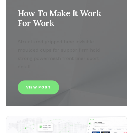
How To Make It Work
For Work
Structured gripped tape invisible
moulded cups for suppor firm hold
strong powermesh front liner sport
detail…
VIEW POST