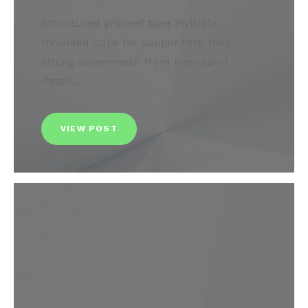
Structured gripped tape invisible
moulded cups for suppor firm hold
strong powermesh front liner sport
detail…
VIEW POST