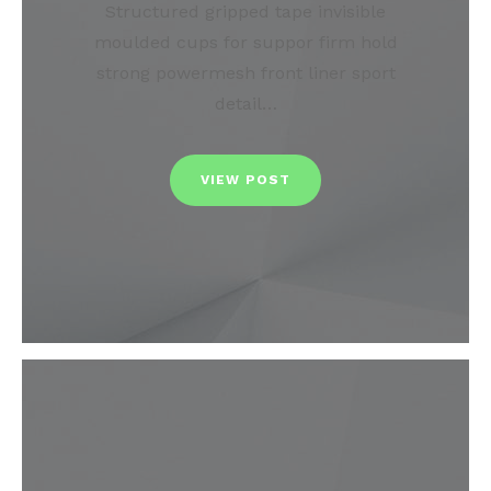
Structured gripped tape invisible
moulded cups for suppor firm hold
strong powermesh front liner sport
detail…
VIEW POST