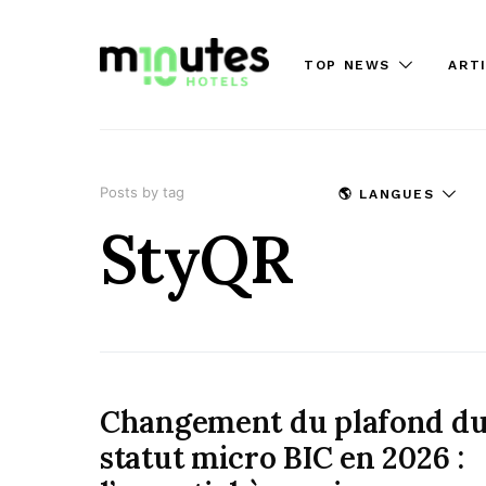
TOP NEWS
ART
Posts by tag
🌎 LANGUES
StyQR
Changement du plafond d
statut micro BIC en 2026 :