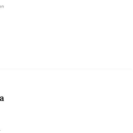
’on
a
r