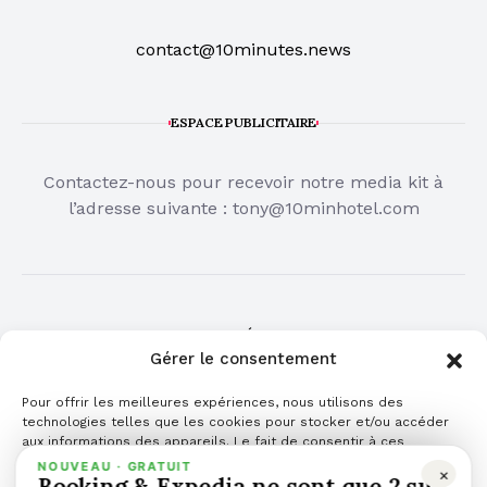
contact@10minutes.news
ESPACE PUBLICITAIRE
Contactez-nous pour recevoir notre media kit à
l’adresse suivante :
tony@10minhotel.com
COMMUNIQUÉ DE PRESSE
Gérer le consentement
Cliquez ici pour publier votre communiqué de
Pour offrir les meilleures expériences, nous utilisons des
presse
technologies telles que les cookies pour stocker et/ou accéder
aux informations des appareils. Le fait de consentir à ces
technologies nous permettra de traiter des données telles que le
NOUVEAU · GRATUIT
×
Booking & Expedia ne sont que 2 sur
comportement de navigation ou les ID uniques sur ce site. Le fait