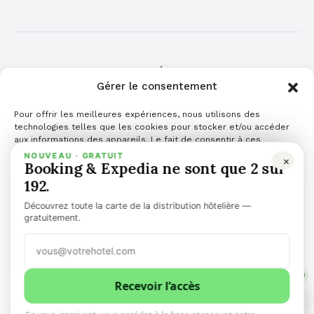
COMMUNIQUÉ DE PRESSE
Gérer le consentement
Cliquez ici pour publier votre communiqué de
Pour offrir les meilleures expériences, nous utilisons des
presse
technologies telles que les cookies pour stocker et/ou accéder
aux informations des appareils. Le fait de consentir à ces
technologies nous permettra de traiter des données telles que le
NOUVEAU · GRATUIT
×
Booking & Expedia ne sont que 2 sur
comportement de navigation ou les ID uniques sur ce site. Le fait
de ne pas consentir ou de retirer son consentement peut avoir un
192.
effet négatif sur certaines caractéristiques et fonctions.
Découvrez toute la carte de la distribution hôtelière —
Gérer les services
gratuitement.
Accepter
TOP NEWS
ARTICLES
COMMUNIQUÉ DE PRESSE
PODCAST
1
Refuser
Recevoir l’accès
1
0
VIDÉO
👉 NEWSLETTER
🌎 LANGUES