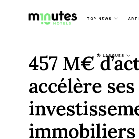
TOP NEWS
ART
457 M€ d’act
🌎 LANGUES
accélère ses
investissem
immobiliers 